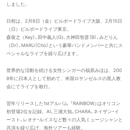
しました。
日程は、2月6日（金）ビルボードライブ大阪、2月15日
（日）ビルボードライブ東京。
森俊之（Key）、田中義人(G)、大神田智彦（B）、みどりん
（Dr）、MARU（Cho）という豪華バンドメンバーと共にス
ペシャルなライブを繰り広げます。
世界的な活動を続ける女性シンガーの福原みほは、200
8年に日本人として初めて、米国ロサンゼルスの黒人教
会にてライブを敢行。
翌年リリースした1stアルバム『RAINBOW』はオリコン
初登場2位を記録。AI、三浦大知、CHARA、ネイザン・イ
ースト、レオナ・ルイスなど数々の人気ミュージシャンと
共演を繰り広げ、海外ツアーも経験。