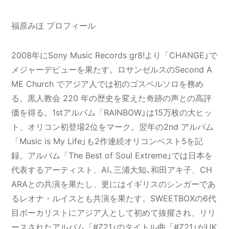
福原みほ プロフィール
2008年にSony Music Records gr8!より「CHANGE」で
メジャーデビューを果たす。ロサンゼルスのSecond A
ME Church でアジア人では初のゴスペルソロを務め
る。黒人教会 220 年の歴史を変えた奇跡の声との高評
価を得る。1stアルバム「RAINBOW」は15万枚の大ヒッ
ト、オリコン初登場2位をマーク。翌年の2nd アルバム
「Music is My Life」も2作連続オリコンベスト5を記
録。アルバム「The Best of Soul Extreme」では日本を
代表するアーティスト、AI、三浦大知、和田アキ子、CH
ARAとの共演を果たし、更にはイギリスのシンガーであ
るレオナ・ルイスとも共演を果たす。SWEETBOXの6代
目ボーカリストにアジア人として初めて抜擢され、リリ
ースされたアルバム「#Z21」のタイトル曲「#Z21」がUK