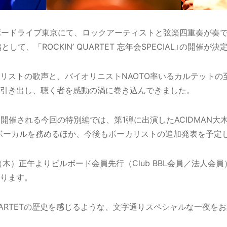
ルボードライブ東京にて、ロックアーティストと弦楽四重奏が奏で
特別編として、「ROCKIN’ QUARTET 忘年会SPECIAL」の開催が
リストの歌声と、バイオリニストNAOTO率いるカルテットの
引き出し、聴く者を感動の渦に巻き込んできました。
に開催される今回の特別編では、第1弾に出演したACIDMAN大
仁がボーカルを務めるほか、今後もボーカリストの追加発表を予定
（木）正午よりビルボード会員先行（Club BBL会員／法人会員
ります。
 QUARTETの歴史を感じるような、文字通りスペシャルな一夜を