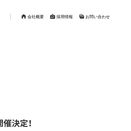
home_filled
badge
mark_as_unread
会社概要
採用情報
お問い合わせ
L 開催決定！