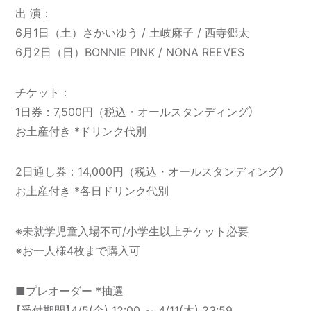
出 演：
6月1日（土）さかいゆう / 土岐麻子 / 西寺郷太
6月2日（日）BONNIE PINK / NONA REEVES
チケット：
1日券：7,500円（税込・オールスタンディング）
お土産付き *ドリンク代別
2日通し券：14,000円（税込・オールスタンディング）
お土産付き *各日ドリンク代別
※未就学児童⼊場不可/⼩学⽣以上チケット必要
※お一人様4枚まで購入可
■プレオーダー *抽選
【受付期間】4/5(金) 12:00 ～ 4/11(木) 23:59