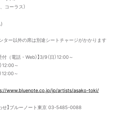
、コーラス）
)
カウンター以外の席は別途シートチャージがかかります
受付（電話・Web）】3/9（日）12:00～
）12:00～
12:00～
s://www.bluenote.co.jp/jp/artists/asako-toki/
】ブルーノート東京 03-5485-0088