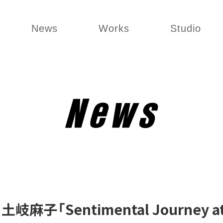
News
Works
Studio
岐麻子「Sentimental Journey at