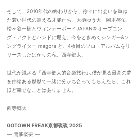
そして、2010年代の終わりから、徐々に出会いを重ね
た若い世代の震える才能たち。大樋ゆう大、岡本啓佑、
松ヶ谷一樹とウィンナーボーイJAPANをオープニン
グ・アクトとバンドに迎え、今をときめくシンガー&ソ
ングライター magora と、4枚目のソロ・アルバムをリ
リースしたばかりの私、西寺郷太。
世代が混ざる「西寺郷太的音楽旅行」、僕が見る最高の夢
を由緒ある磔磔で一緒に分かち合ってもらえたら、これ
ほど幸せなことはありません。
西寺郷太
———————————-
GOTOWN FREAK京都磔磔 2025
― 開催概要 ―