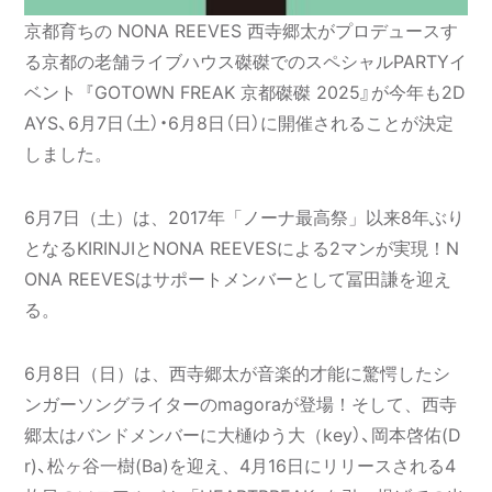
京都育ちの NONA REEVES 西寺郷太がプロデュースす
る京都の老舗ライブハウス磔磔でのスペシャルPARTYイ
ベント『GOTOWN FREAK 京都磔磔 2025』が今年も2D
AYS、6月7日（土）・6月8日（日）に開催されることが決定
しました。
6月7日（土）は、2017年「ノーナ最高祭」以来8年ぶり
となるKIRINJIとNONA REEVESによる2マンが実現！N
ONA REEVESはサポートメンバーとして冨田謙を迎え
る。
6月8日（日）は、西寺郷太が音楽的才能に驚愕したシ
ンガーソングライターのmagoraが登場！そして、西寺
郷太はバンドメンバーに大樋ゆう大（key）、岡本啓佑(D
r)、松ヶ谷一樹(Ba)を迎え、4月16日にリリースされる4