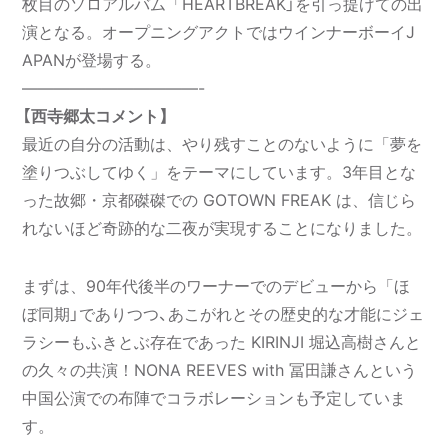
枚目のソロアルバム「HEARTBREAK」を引っ提げての出
演となる。オープニングアクトではウインナーボーイJ
APANが登場する。
———————————-
【西寺郷太コメント】
最近の自分の活動は、やり残すことのないように「夢を
塗りつぶしてゆく」をテーマにしています。3年目とな
った故郷・京都磔磔での GOTOWN FREAK は、信じら
れないほど奇跡的な二夜が実現することになりました。
まずは、90年代後半のワーナーでのデビューから「ほ
ぼ同期」でありつつ、あこがれとその歴史的な才能にジェ
ラシーもふきとぶ存在であった KIRINJI 堀込高樹さんと
の久々の共演！NONA REEVES with 冨田謙さんという
中国公演での布陣でコラボレーションも予定していま
す。