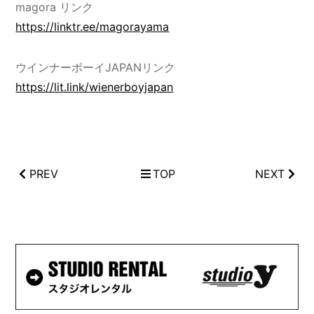
magora リンク
https://linktr.ee/magorayama
ウインナーボーイJAPANリンク
https://lit.link/wienerboyjapan
PREV
TOP
NEXT