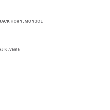
BACK HORN、MONGOL
JIK、yama