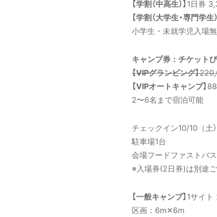
【学割（中⾼⽣）】
1⽇券 3,
【学割（⼤学⽣・専門学生）
小学生・未就学児入場無
キャンプ券：チケットぴ
【VIPグランピング】
220
【VIPオートキャンプ】
88
2〜6名まで宿泊可能
チェックイン10/10（土）11
駐車場1台
会場フードファストパス
※入場券(2日券)は別途
【一般キャンプ】
1サイト 
区画：6m✕6m