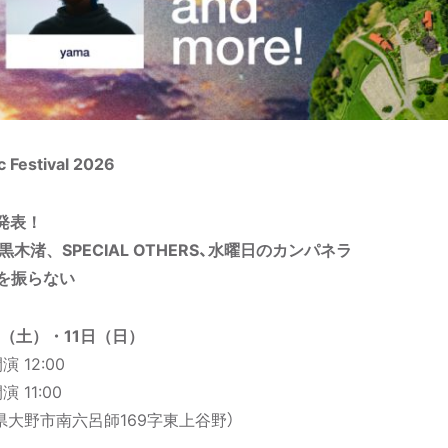
c Festival 2026
発表！
、黒木渚、SPECIAL OTHERS、水曜日のカンパネラ
ロを振らない
⽇（⼟）・11⽇（⽇）
開演 12:00
開演 11:00
県⼤野市南六呂師169字東上⾕野）