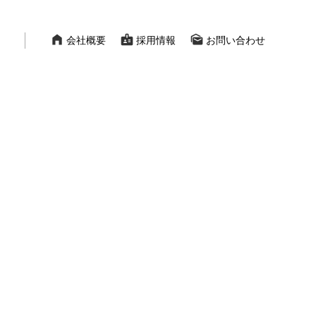
home_filled
badge
mark_as_unread
会社概要
採用情報
お問い合わせ