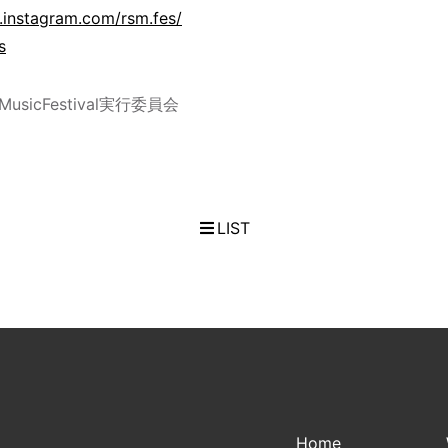
.instagram.com/rsm.fes/
s
yMusicFestival実行委員会
LIST
Home