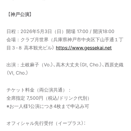
【神戸公演】
日程：2026年5月3日（日）開場 17:00 / 開演18:00
会場：クラブ月世界（兵庫県神戸市中央区下山手通１丁
目３-８ 高本観光ビル）
https://www.gessekai.net
出演：⼟岐⿇⼦（Vo.）、⾼⽊⼤丈夫（Gt, Cho.）、⻄原史織
（Vl, Cho.）
チケット料金（両公演共通）：
全席指定 7,500円（税込/ドリンク代別）
※お一人様1公演につき4枚まで申込み可
オフィシャル先行受付（イープラス）：