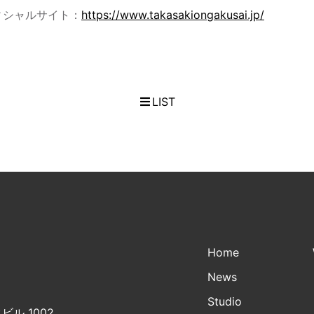
ィシャルサイト：
https://www.takasakiongakusai.jp/
LIST
Home
News
Studio
ビル 1002