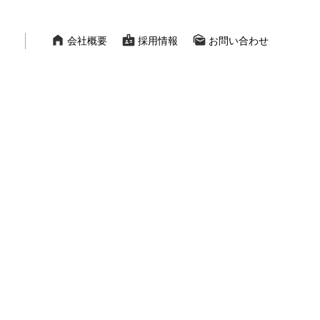
home_filled
badge
mark_as_unread
会社概要
採用情報
お問い合わせ