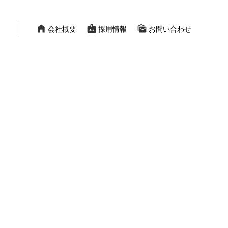
home_filled
badge
mark_as_unread
会社概要
採用情報
お問い合わせ